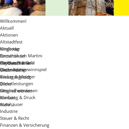
Willkommen!
Aktuell
Aktionen
Altstadtfest
Kindertag
Mitglieder
Romantik um Martini
Einzelhandel
Weihnachtsmarkt
Handwerk & Bau
CityGutscheine
Weihnachtsgewinnspiel
Gastronomie
Unser Team
Bäcker & Metzger
Kreuzgangstadt
Dienstleistungen
Bilder
Gesundheitswesen
Mitglied werden
Werbung & Druck
Kontakt
Autohäuser
Mehr...
Industrie
Steuer & Recht
Finanzen & Versicherung