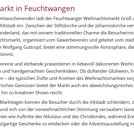
rkt in Feuchtwangen
ntswochenenden lädt der Feuchtwanger Weihnachtsmarkt Groß und 
tstadt ein. Zwischen der Stiftskirche und der Johanniskirche verw
underland, das mit seinem traditionellen Charme die Besucherin
chtsmarkt, organisiert vom Gewerbeverein und geleitet vom städt
Wolfgang Guttropf, bietet eine stimmungsvolle Atmosphäre, die p
nstimmt.
ereine und Verbände präsentieren in liebevoll dekorierten Weihn
en und handgemachten Geschenkideen. Ob duftender Glühwein, he
en – die typischen Düfte und Aromen des Weihnachtsmarktes sorge
arischen Genüssen bietet der Markt auch ein abwechslungsreiches
hin zu kreativen Shows reicht.
arkttagen können die Besucher durch die Altstadt schlendern, die
nd sich von der vorweihnachtlichen Stimmung verzaubern lassen. 
nen wie Auftritte des Nikolaus und des Christkindes, während Erw
zigartige Geschenke zu entdecken oder die Adventsausstellung in 